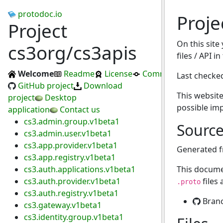
protodoc.io
Proje
Project
On this site
cs3org/cs3apis
files / API i
Welcome
Readme
License
Commits
Last checke
GitHub project
Download
This website
project
Desktop
possible im
application
Contact us
cs3.admin.group.v1beta1
Sourc
cs3.admin.user.v1beta1
cs3.app.provider.v1beta1
Generated 
cs3.app.registry.v1beta1
cs3.auth.applications.v1beta1
This docume
cs3.auth.provider.v1beta1
files
.proto
cs3.auth.registry.v1beta1
Bran
cs3.gateway.v1beta1
cs3.identity.group.v1beta1