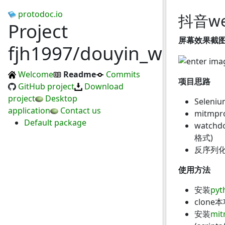
protodoc.io
抖音w
Project
屏幕效果截
fjh1997/douyin_web_live
Welcome
Readme
Commits
项目思路
GitHub project
Download
project
Desktop
Seleni
application
Contact us
mitmp
Default package
watch
格式)
反序列化
使用方法
安装
pyt
clone
安装
mit